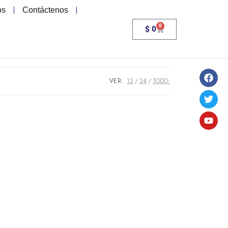
os
Contáctenos
0
$
0
VER:
12
24
TODO: