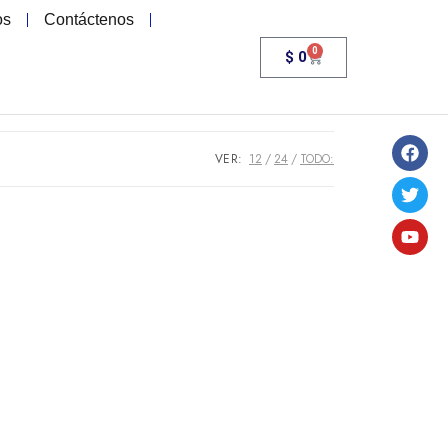
os
Contáctenos
0
$
0
VER:
12
24
TODO: