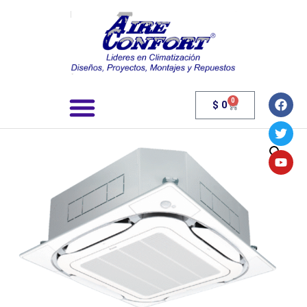
0
$
0
Búsqueda de productos
¿Quienes somos?