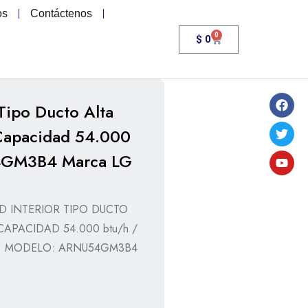
os
Contáctenos
0
$
0
 Tipo Ducto Alta
 Capacidad 54.000
GM3B4 Marca LG
D INTERIOR TIPO DUCTO
CAPACIDAD 54.000 btu/h /
8 ” MODELO: ARNU54GM3B4