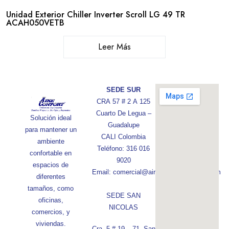
Unidad Exterior Chiller Inverter Scroll LG 49 TR
ACAH050VETB
Leer Más
SEDE SUR
CRA 57 # 2 A 125
Cuarto De Legua –
Solución ideal
Guadalupe
para mantener un
CALI Colombia
ambiente
Teléfono: 316 016
confortable en
9020
espacios de
Email: comercial@aireconfortcolombia.com
diferentes
tamaños, como
SEDE SAN
oficinas,
NICOLAS
comercios, y
viviendas.
Cra. 5 # 19 – 71, San