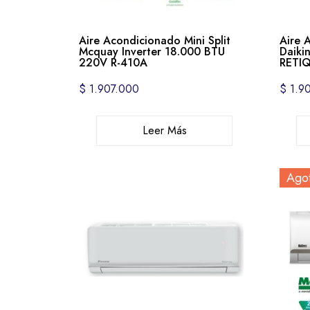
Aire Acondicionado Mini Split
Aire 
Mcquay Inverter 18.000 BTU
Daiki
220V R-410A
RETIQ
$
1.907.000
$
1.9
Leer Más
Ago