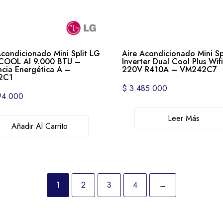
Acondicionado Mini Split LG
Aire Acondicionado Mini Sp
COOL AI 9.000 BTU –
Inverter Dual Cool Plus Wif
encia Energética A –
220V R410A – VM242C7
2C1
$
3.485.000
94.000
Leer Más
Añadir Al Carrito
1
2
3
4
→