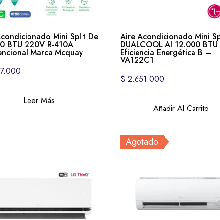
Acondicionado Mini Split De
Aire Acondicionado Mini Sp
0 BTU 220V R-410A
DUALCOOL AI 12.000 BTU
ncional Marca Mcquay
Eficiencia Energética B –
VA122C1
7.000
$
2.651.000
Leer Más
Añadir Al Carrito
Agotado