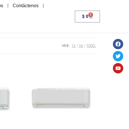
os
Contáctenos
0
$
0
VER:
12
24
TODO: