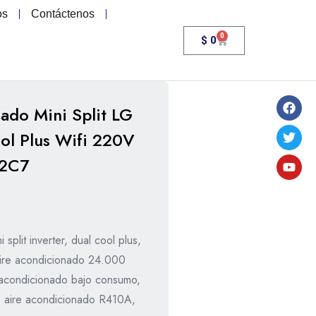
os
Contáctenos
0
$
0
ado Mini Split LG
ool Plus Wifi 220V
2C7
 split inverter, dual cool plus,
 aire acondicionado 24.000
acondicionado bajo consumo,
, aire acondicionado R410A,