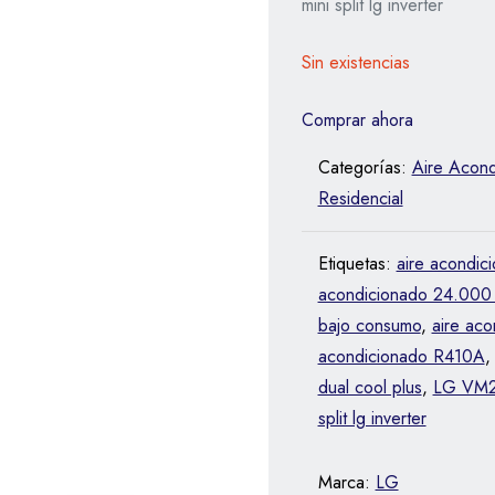
mini split lg inverter
Sin existencias
Comprar ahora
Categorías:
Aire Acond
Residencial
Etiquetas:
aire acondic
acondicionado 24.000
bajo consumo
,
aire aco
acondicionado R410A
dual cool plus
,
LG VM2
split lg inverter
Marca:
LG