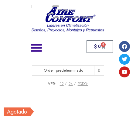
0
$
0
Búsqueda de productos
Orden predeterminado
VER:
12
24
TODO:
Agotado