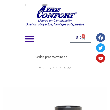
0
$
0
Búsqueda de productos
Orden predeterminado
VER:
12
24
TODO: