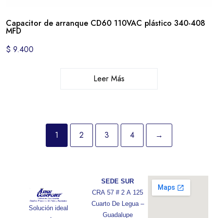
Capacitor de arranque CD60 110VAC plástico 340-408
MFD
$
9.400
Leer Más
1
2
3
4
→
SEDE SUR
CRA 57 # 2 A 125
Cuarto De Legua –
Solución ideal
Guadalupe