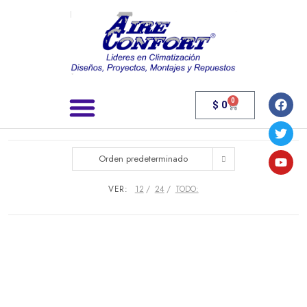
0
$
0
Búsqueda de productos
Orden predeterminado
VER:
12
24
TODO: