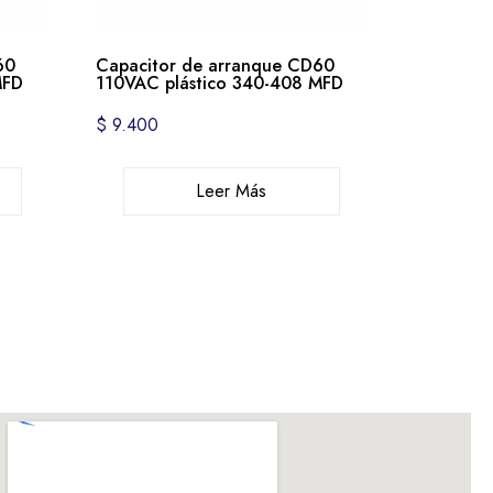
60
Capacitor de arranque CD60
MFD
110VAC plástico 340-408 MFD
$
9.400
Leer Más