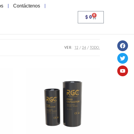
os
Contáctenos
0
$
0
VER:
12
24
TODO: