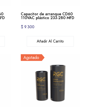
60
Capacitor de arranque CD60
MFD
110VAC plástico 233-280 MFD
$
9.300
Añadir Al Carrito
Agotado