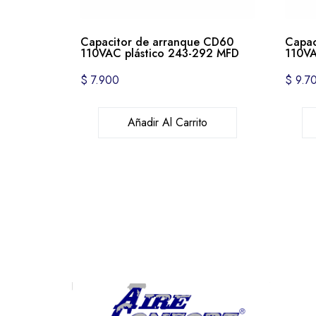
Capacitor de arranque CD60
Capac
110VAC plástico 243-292 MFD
110VA
$
7.900
$
9.7
Añadir Al Carrito