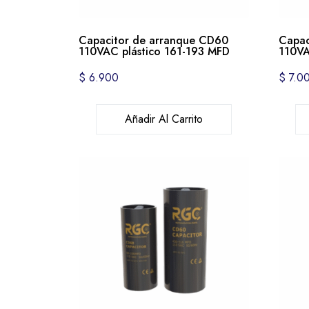
Capacitor de arranque CD60
Capac
110VAC plástico 161-193 MFD
110VA
$
6.900
$
7.0
Añadir Al Carrito