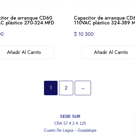
itor de arranque CD60
Capacitor de arranque CD
C plástico 270-324 MFD
110VAC plástico 324-389 
00
$
10.500
Añadir Al Carrito
Añadir Al Carrito
1
2
→
SEDE SUR
CRA 57 # 2 A 125
Cuarto De Legua – Guadalupe