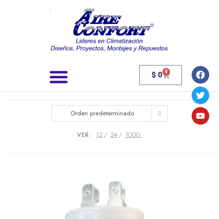
0
$
0
Búsqueda de productos
Orden predeterminado
VER:
12
24
TODO: