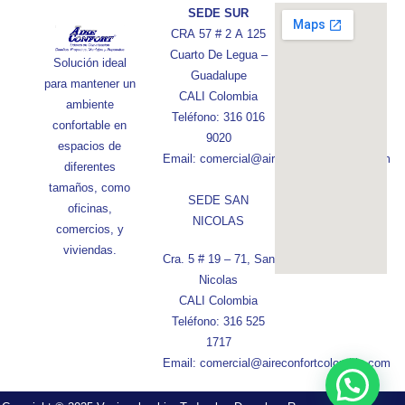
SEDE SUR
CRA 57 # 2 A 125
Cuarto De Legua –
Solución ideal
Guadalupe
para mantener un
CALI Colombia
ambiente
Teléfono: 316 016
confortable en
9020
espacios de
Email: comercial@aireconfortcolombia.com
diferentes
tamaños, como
SEDE SAN
oficinas,
NICOLAS
comercios, y
viviendas.
Cra. 5 # 19 – 71, San
Nicolas
CALI Colombia
Teléfono: 316 525
1717
Email: comercial@aireconfortcolombia.com