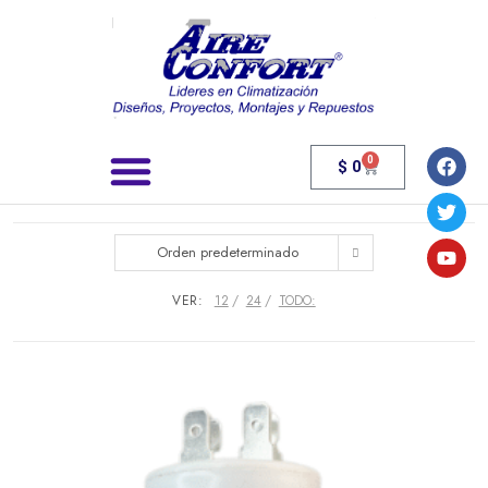
0
$
0
Búsqueda de productos
Orden predeterminado
VER:
12
24
TODO: