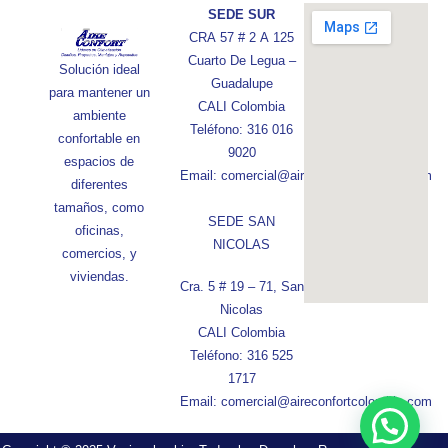
SEDE SUR
CRA 57 # 2 A 125
Cuarto De Legua –
Solución ideal
Guadalupe
para mantener un
CALI Colombia
ambiente
Teléfono: 316 016
confortable en
9020
espacios de
Email: comercial@aireconfortcolombia.com
diferentes
tamaños, como
SEDE SAN
oficinas,
NICOLAS
comercios, y
viviendas.
Cra. 5 # 19 – 71, San
Nicolas
CALI Colombia
Teléfono: 316 525
1717
Email: comercial@aireconfortcolombia.com