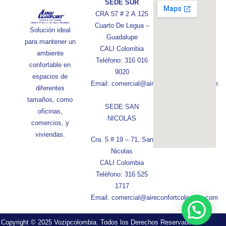
SEDE SUR
CRA 57 # 2 A 125
Cuarto De Legua –
Solución ideal
Guadalupe
para mantener un
CALI Colombia
ambiente
Teléfono: 316 016
confortable en
9020
espacios de
Email: comercial@aireconfortcolombia.com
diferentes
tamaños, como
SEDE SAN
oficinas,
NICOLAS
comercios, y
viviendas.
Cra. 5 # 19 – 71, San
Nicolas
CALI Colombia
Teléfono: 316 525
1717
Email: comercial@aireconfortcolombia.com
Copyright © 2025 Vozipcolombia. Todos los Derechos Reservados.