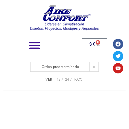
0
$
0
Búsqueda de productos
Orden predeterminado
VER:
12
24
TODO: