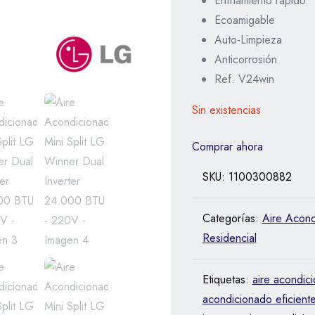
Enfriamiento rápido.
Ecoamigable
Auto-Limpieza
Anticorrosión
Ref. V24win
Sin existencias
Comprar ahora
SKU:
1100300882
Categorías:
Aire Acond
Residencial
Etiquetas:
aire acondic
acondicionado eficient