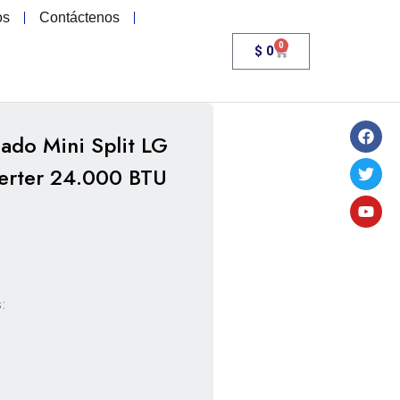
os
Contáctenos
0
$
0
ado Mini Split LG
erter 24.000 BTU
s:
.