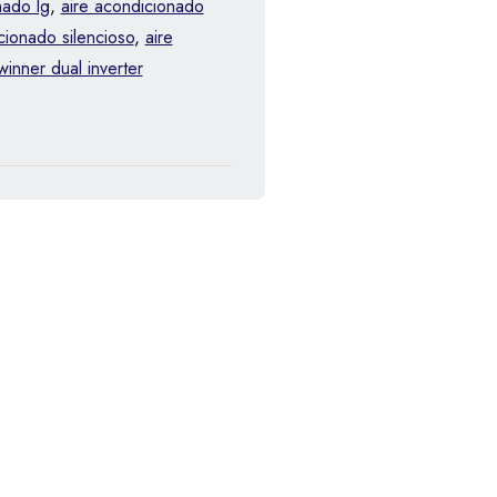
nado lg
,
aire acondicionado
cionado silencioso
,
aire
winner dual inverter