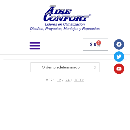
0
$
0
Búsqueda de productos
Orden predeterminado
VER:
12
24
TODO: