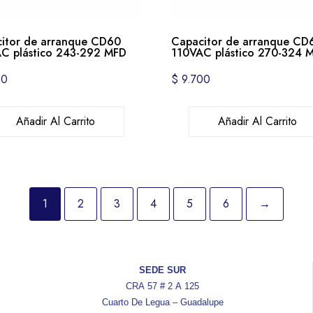
itor de arranque CD60
Capacitor de arranque CD
C plástico 243-292 MFD
110VAC plástico 270-324 
00
$
9.700
Añadir Al Carrito
Añadir Al Carrito
1
2
3
4
5
6
→
SEDE SUR
CRA 57 # 2 A 125
Cuarto De Legua – Guadalupe