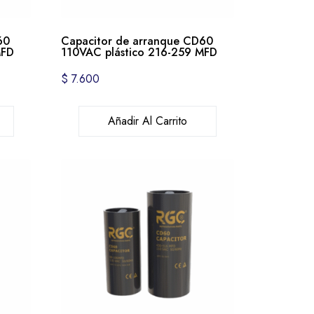
60
Capacitor de arranque CD60
MFD
110VAC plástico 216-259 MFD
$
7.600
Añadir Al Carrito