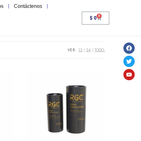
os
Contáctenos
0
$
0
VER:
12
24
TODO: