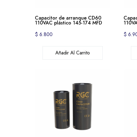
Capacitor de arranque CD60
Capac
110VAC plástico 145-174 MFD
110VA
$
6.800
$
6.9
Añadir Al Carrito