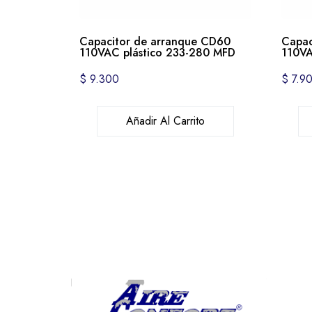
Capacitor de arranque CD60
Capac
110VAC plástico 233-280 MFD
110VA
$
9.300
$
7.9
Añadir Al Carrito