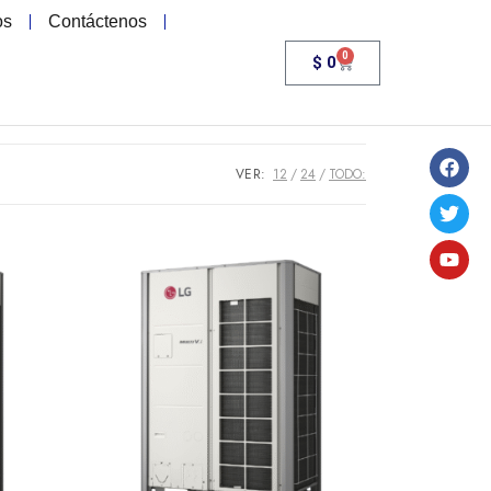
os
Contáctenos
0
$
0
VER:
12
24
TODO: