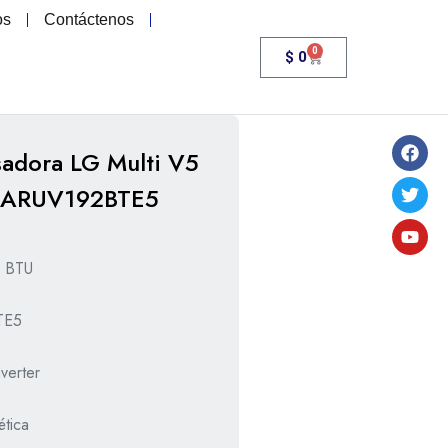
os
Contáctenos
0
$
0
adora LG Multi V5
 ARUV192BTE5
0 BTU
TE5
verter
ética