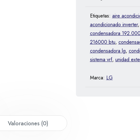
Etiquetas:
aire acondic
acondicionado inverter
condensadora 192.000
216000 btu
,
condensad
condensadora lg
,
conde
sistema vrf
,
unidad exter
Marca:
LG
Valoraciones (0)