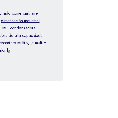
ionado comercial
,
aire
,
climatización industrial
,
 btu
,
condensadora
ora de alta capacidad
,
nsadora multi v
,
lg multi v
,
ior lg