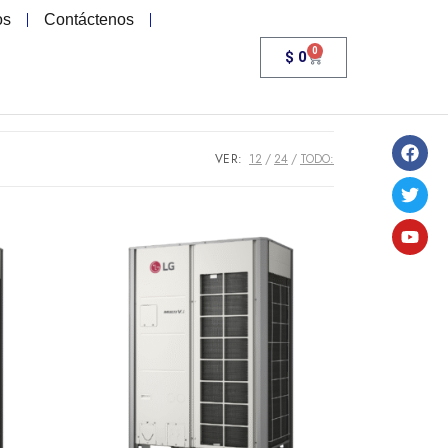
os
Contáctenos
0
$
0
VER:
12
24
TODO: