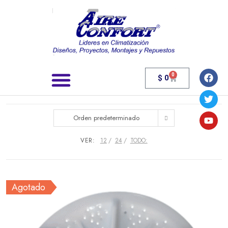
0
$
0
Búsqueda de productos
Orden predeterminado
VER:
12
24
TODO:
Agotado