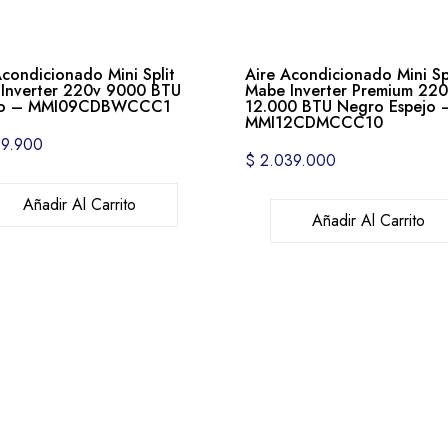
Acondicionado Mini Split
Aire Acondicionado Mini Sp
Inverter 220v 9000 BTU
Mabe Inverter Premium 22
co – MMI09CDBWCCC1
12.000 BTU Negro Espejo 
MMI12CDMCCC10
9.900
$
2.039.000
Añadir Al Carrito
Añadir Al Carrito