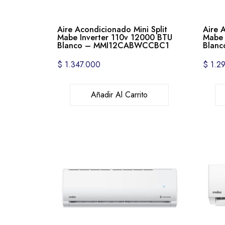
Aire Acondicionado Mini Split
Aire 
Mabe Inverter 110v 12000 BTU
Mabe 
Blanco – MMI12CABWCCBC1
Blan
$
1.347.000
$
1.29
Añadir Al Carrito