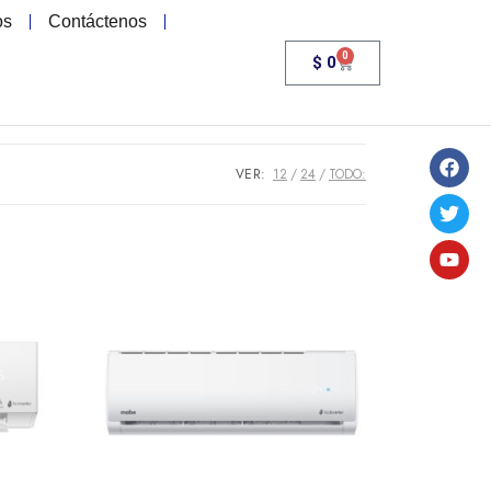
os
Contáctenos
0
$
0
VER:
12
24
TODO: