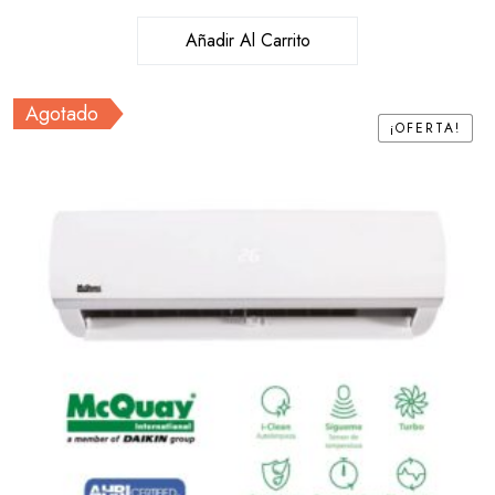
Añadir Al Carrito
Agotado
¡OFERTA!
¡OFERTA!