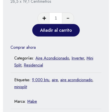
26,5 x 19,1 Centímetros
Añadir al carrito
Comprar ahora
Categorías:
Aire Acondicionado
,
Inverter
,
Mini
Split
,
Residencial
Etiquetas:
9.000 btu
,
aire
,
aire acondicionado
,
minisplit
Marca:
Mabe