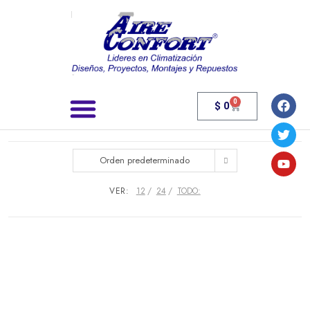
0
$
0
Búsqueda de productos
Orden predeterminado
VER:
12
24
TODO: