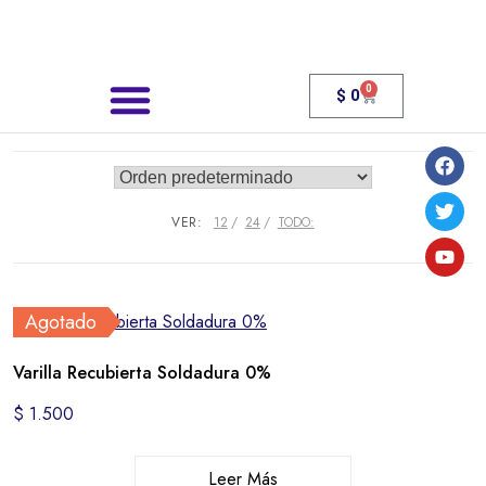
0
$
0
Búsqueda de productos
¿Quienes somos?
VER:
12
24
TODO:
Agotado
Varilla Recubierta Soldadura 0%
$
1.500
Leer Más