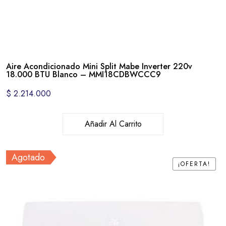
Aire Acondicionado Mini Split Mabe Inverter 220v
18.000 BTU Blanco – MMI18CDBWCCC9
$
2.214.000
Añadir Al Carrito
Agotado
¡OFERTA!
¡OFERTA!