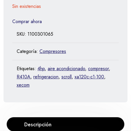
Sin existencias
Comprar ahora
SKU:
1100301065
Categoría:
Compresores
Etiquetas:
4hp
,
aire acondicionado
,
compresor
,
R410A
,
refrigeracion
,
scroll
,
xa120c-c1-100
,
xecom
Descripción