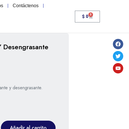
os
Contáctenos
0
$
0
Y Desengrasante
stante y desengrasante.
Añadir al carrito