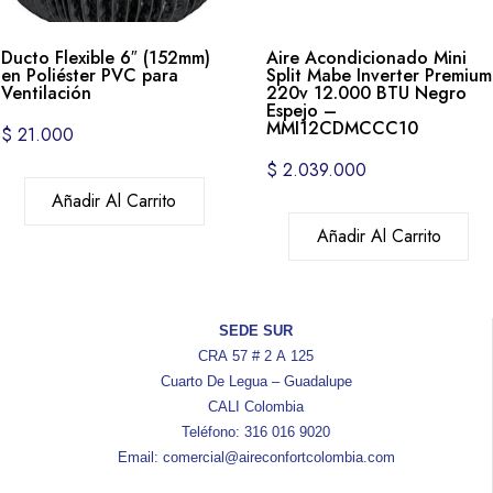
Ducto Flexible 6″ (152mm)
Aire Acondicionado Mini
en Poliéster PVC para
Split Mabe Inverter Premium
Ventilación
220v 12.000 BTU Negro
Espejo –
MMI12CDMCCC10
$
21.000
$
2.039.000
Añadir Al Carrito
Añadir Al Carrito
SEDE SUR
CRA 57 # 2 A 125
Cuarto De Legua – Guadalupe
CALI Colombia
Teléfono: 316 016 9020
Email: comercial@aireconfortcolombia.com