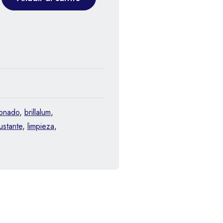
ionado
,
brillalum
,
ustante
,
limpieza
,