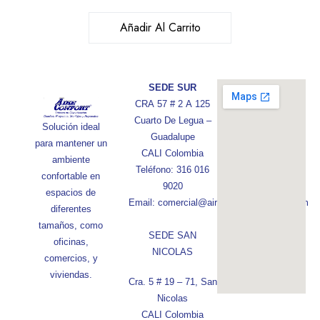
Añadir Al Carrito
SEDE SUR
CRA 57 # 2 A 125
Cuarto De Legua –
Solución ideal
Guadalupe
para mantener un
CALI Colombia
ambiente
Teléfono: 316 016
confortable en
9020
espacios de
Email: comercial@aireconfortcolombia.com
diferentes
tamaños, como
SEDE SAN
oficinas,
NICOLAS
comercios, y
viviendas.
Cra. 5 # 19 – 71, San
Nicolas
CALI Colombia