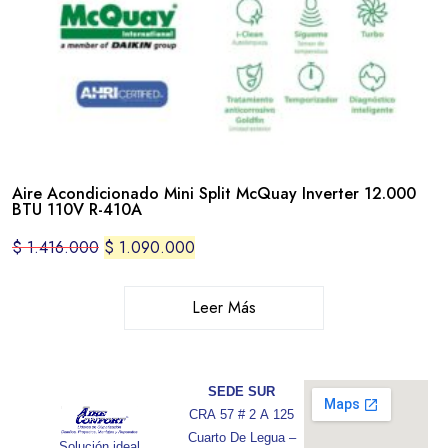
Aire Acondicionado Mini Split McQuay Inverter 12.000
BTU 110V R-410A
$
1.416.000
$
1.090.000
Leer Más
SEDE SUR
CRA 57 # 2 A 125
Cuarto De Legua –
Solución ideal