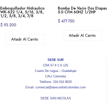
Emboquillador Hidraulico
Bomba De Vacio Dos Etapas
WK-622 1/4, 5/16, 3/8,
5.0 CFM 60HZ 1/2HP
1/2, 5/8, 3/4, 7/8
$
477.750
$
93.200
Añadir Al Carrito
Añadir Al Carrito
SEDE SUR
CRA 57 # 2 A 125
Cuarto De Legua – Guadalupe
CALI Colombia
Teléfono: 316 016 9020
Email: comercial@aireconfortcolombia.com
SEDE SAN NICOLAS