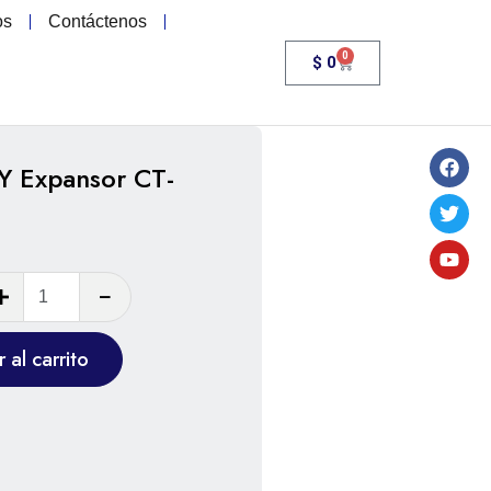
os
Contáctenos
0
$
0
 Y Expansor CT-
 al carrito