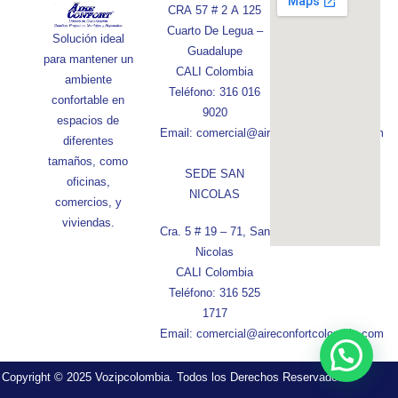
CRA 57 # 2 A 125
Cuarto De Legua –
Solución ideal
Guadalupe
para mantener un
CALI Colombia
ambiente
Teléfono: 316 016
confortable en
9020
espacios de
Email: comercial@aireconfortcolombia.com
diferentes
tamaños, como
SEDE SAN
oficinas,
NICOLAS
comercios, y
viviendas.
Cra. 5 # 19 – 71, San
Nicolas
CALI Colombia
Teléfono: 316 525
1717
Email: comercial@aireconfortcolombia.com
Copyright © 2025 Vozipcolombia. Todos los Derechos Reservados.