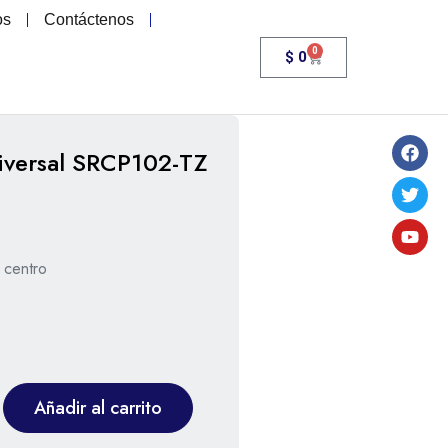
os
Contáctenos
0
$
0
iversal SRCP102-TZ
 centro
Añadir al carrito