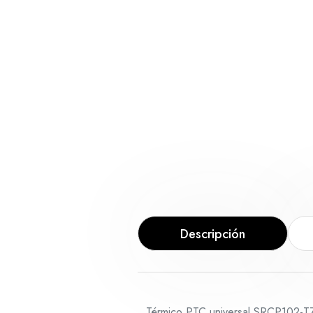
Descripción
Térmico PTC universal SRCP102-TZ