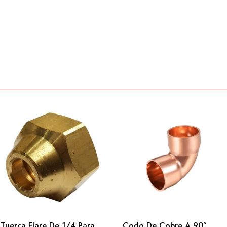
Tuerca Flare De 1/4 Para
Codo De Cobre A 90°