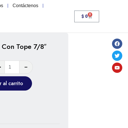
os
Contáctenos
0
$
0
 Con Tope 7/8″
 al carrito