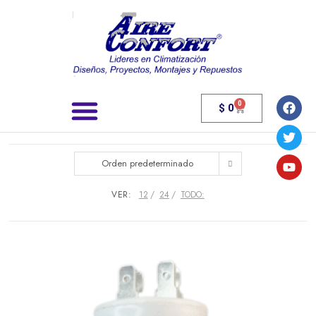
0
$
0
Búsqueda de productos
Orden predeterminado
VER:
12
24
TODO: