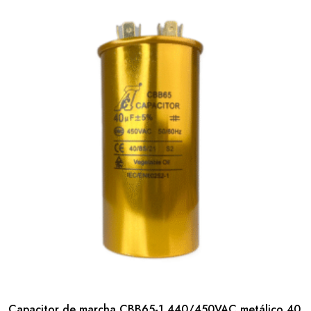
Capacitor de marcha CBB65-1 440/450VAC metálico 40