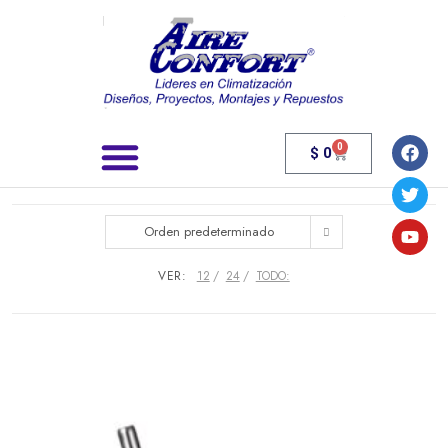
0
$
0
Búsqueda de productos
Orden predeterminado
VER:
12
24
TODO: