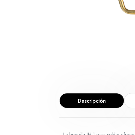
Descripción
La boquilla JH-1 para soldar ofrece