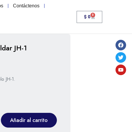
os
Contáctenos
0
$
0
ldar JH-1
lo JH-1.
Añadir al carrito