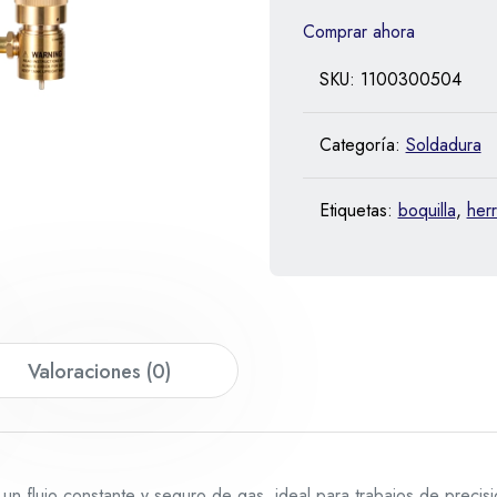
Comprar ahora
SKU:
1100300504
Categoría:
Soldadura
Etiquetas:
boquilla
,
her
Valoraciones (0)
 un flujo constante y seguro de gas, ideal para trabajos de precisi