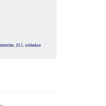
ramientas
,
JH-1
,
soldadura
ón.