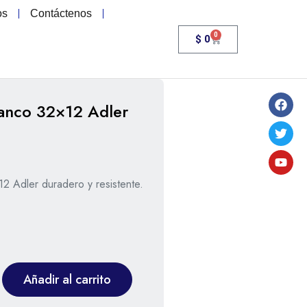
os
Contáctenos
0
$
0
anco 32×12 Adler
2 Adler duradero y resistente.
Añadir al carrito