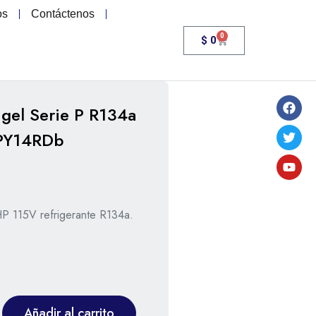
os
Contáctenos
0
$
0
gel Serie P R134a
PY14RDb
P 115V refrigerante R134a.
Añadir al carrito