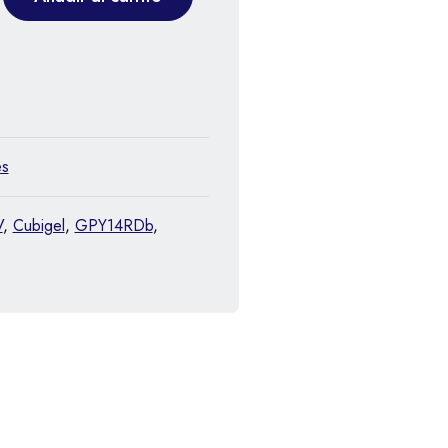
es
V
,
Cubigel
,
GPY14RDb
,