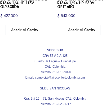
R134a 1/4 HP 115V
R134a 1/2+ HP 230V
GLY80RDb
GPT16RG
$
427.000
$
543.000
Añadir Al Carrito
Añadir Al Carrito
SEDE SUR
CRA 57 # 2 A 125
Cuarto De Legua – Guadalupe
CALI Colombia
Teléfono: 316 016 9020
Email: comercial@aireconfortcolombia.com
SEDE SAN NICOLAS
Cra. 5 # 19 – 71, San Nicolas CALI Colombia
Teléfono: 316 525 1717