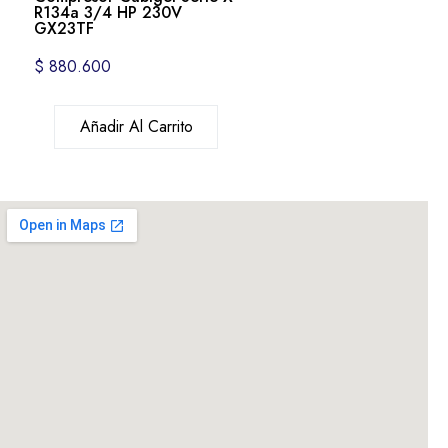
R134a 3/4 HP 230V
GX23TF
$
880.600
Añadir Al Carrito