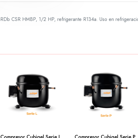
b CSR HMBP, 1/2 HP, refrigerante R134a. Uso en refrigeración i
Compresor Cubigel Serie L
Compresor Cubigel Serie P