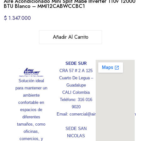
Aire Acondicionado Mini Split Mabe Inverter 110v 12000
BTU Blanco – MMI12CABWCCBC1
$
1.347.000
Añadir Al Carrito
SEDE SUR
CRA 57 # 2 A 125
Cuarto De Legua –
Solución ideal
Guadalupe
para mantener un
CALI Colombia
ambiente
Teléfono: 316 016
confortable en
9020
espacios de
Email: comercial@aireconfortcolombia.com
diferentes
tamaños, como
SEDE SAN
oficinas,
NICOLAS
comercios, y