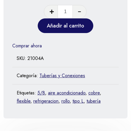
Añadir al carrito
Comprar ahora
SKU:
21004A
Categoría:
Tuberías y Conexiones
Etiquetas:
5/8
,
aire acondicionado
,
cobre
,
flexible
,
refrigeracion
,
rollo
,
tipo L
,
tubería