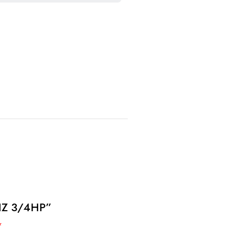
0HZ 3/4HP”
*