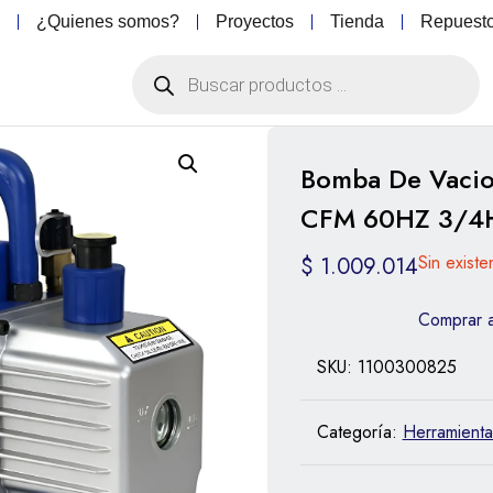
o
¿Quienes somos?
Proyectos
Tienda
Repuest
Bomba De Vacio
CFM 60HZ 3/4
Sin existe
$
1.009.014
Comprar 
SKU:
1100300825
Categoría:
Herramienta