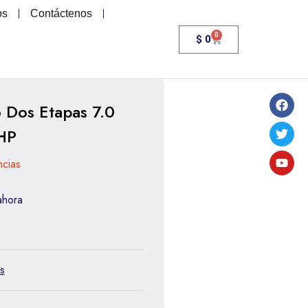
os
Contáctenos
0
$
0
 Dos Etapas 7.0
HP
ncias
ahora
s