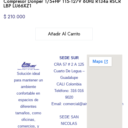
Compresor Donper 1/5+HP 115-127V 60Hz R134a RSCR
LBP LU66XZ1
$
210.000
Añadir Al Carrito
SEDE SUR
CRA 57 # 2 A 125
Cuarto De Legua –
Solución ideal
Guadalupe
para mantener un
CALI Colombia
ambiente
Teléfono: 316 016
confortable en
9020
espacios de
Email: comercial@aireconfortcolombia.com
diferentes
tamaños, como
SEDE SAN
oficinas,
NICOLAS
comercios, y