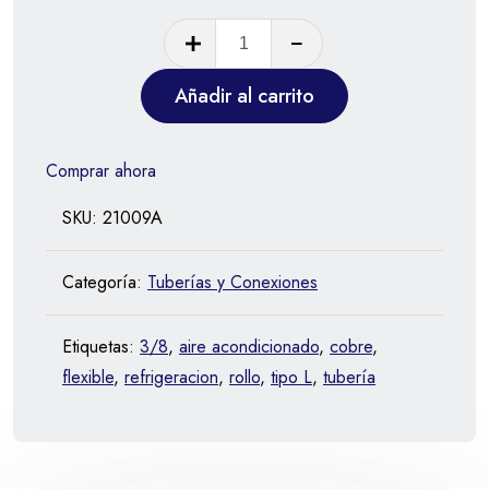
Añadir al carrito
Comprar ahora
SKU:
21009A
Categoría:
Tuberías y Conexiones
Etiquetas:
3/8
,
aire acondicionado
,
cobre
,
flexible
,
refrigeracion
,
rollo
,
tipo L
,
tubería