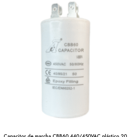
Capacitor de marcha CBB60 440/450VAC plástico 20