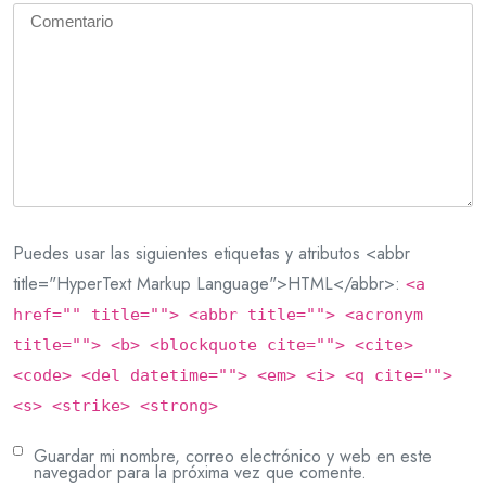
Puedes usar las siguientes etiquetas y atributos <abbr
title="HyperText Markup Language">HTML</abbr>:
<a
href="" title=""> <abbr title=""> <acronym
title=""> <b> <blockquote cite=""> <cite>
<code> <del datetime=""> <em> <i> <q cite="">
<s> <strike> <strong>
Guardar mi nombre, correo electrónico y web en este
navegador para la próxima vez que comente.